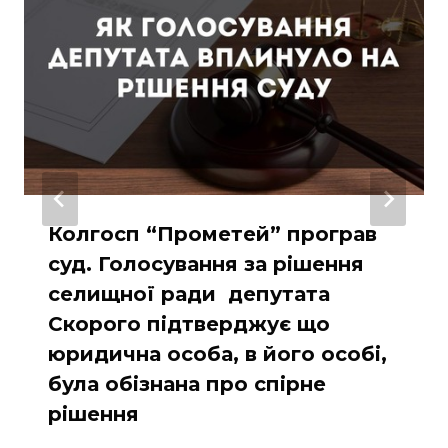
Колгосп “Прометей” програв
суд. Голосування за рішення
селищної ради депутата
Скорого підтверджує що
юридична особа, в його особі,
була обізнана про спірне
рішення