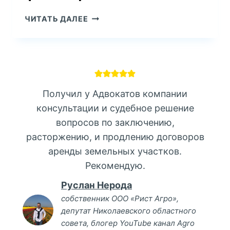
ЧИ
ЧИТАТЬ ДАЛЕЕ
ПОТРІБНА
РОЗПИСКА
ЯКЩО
В
НОТАРІАЛЬНОМУ
ДОГОВОРІ
Получил у Адвокатов компании
ЗАФІКСОВАНО
консультации и судебное решение
ФАКТ
вопросов по заключению,
ПЕРЕДАЧІ
КОШТІВ?
расторжению, и продлению договоров
аренды земельных участков.
Рекомендую.
Руслан Нерода
собственник ООО «Рист Агро»,
депутат Николаевского областного
совета, блогер YouTube канал Agro