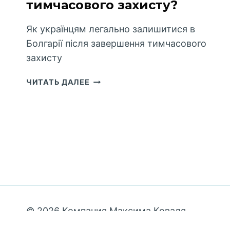
тимчасового захисту?
Як українцям легально залишитися в
Болгарії після завершення тимчасового
захисту
ЯК
ЧИТАТЬ ДАЛЕЕ
УКРАЇНЦЯМ
ЗАЛИШИТИСЬ
В
БОЛГАРІЇ
ПІСЛЯ
ЗАКІНЧЕННЯ
ТИМЧАСОВОГО
ЗАХИСТУ?
© 2026 Компания Максима Коваля