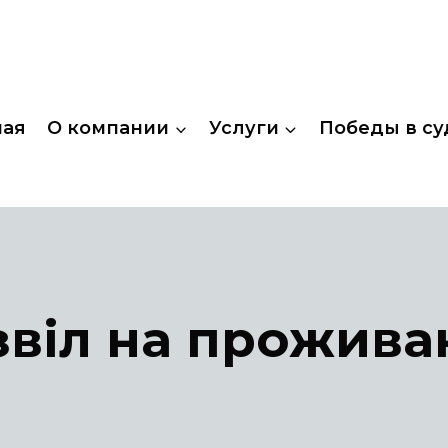
ная
О компании
Услуги
Победы в су
звіл на прожива