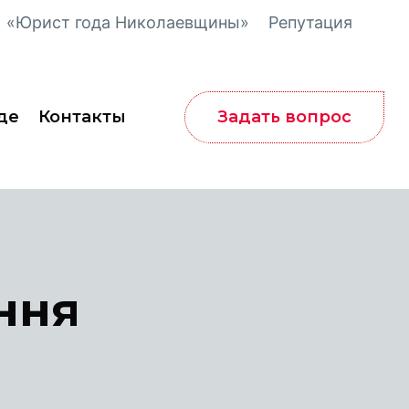
«Юрист года Николаевщины»
Репутация
Задать вопрос
де
Контакты
ння