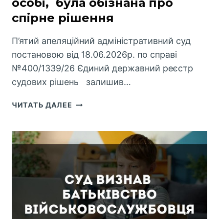
особі, була обізнана про
спірне рішення
П’ятий апеляційний адміністративний суд
постановою від 18.06.2026р. по справі
№400/1339/26 Єдиний державний реєстр
судових рішень залишив…
КОЛГОСП
ЧИТАТЬ ДАЛЕЕ
“ПРОМЕТЕЙ”
ПРОГРАВ
СУД.
ГОЛОСУВАННЯ
ЗА
РІШЕННЯ
СЕЛИЩНОЇ
РАДИ
ДЕПУТАТА
СКОРОГО