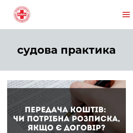
Перейти
к
содержанию
судова практика