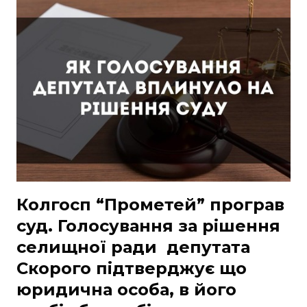
ЯКЩО
В
НОТАРІАЛЬНОМУ
ДОГОВОРІ
ЗАФІКСОВАНО
ФАКТ
ПЕРЕДАЧІ
КОШТІВ?
Колгосп “Прометей” програв
суд. Голосування за рішення
селищної ради депутата
Скорого підтверджує що
юридична особа, в його