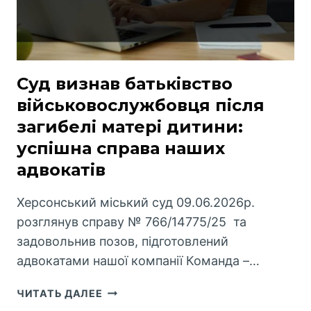
ПІДТВЕРДЖУЄ
ЩО
ЮРИДИЧНА
ОСОБА,
В
Суд визнав батьківство
ЙОГО
військовослужбовця після
ОСОБІ,
загибелі матері дитини:
БУЛА
ОБІЗНАНА
успішна справа наших
ПРО
адвокатів
СПІРНЕ
РІШЕННЯ
Херсонський міський суд 09.06.2026р.
розглянув справу № 766/14775/25 та
задовольнив позов, підготовлений
адвокатами нашої компанії Команда –…
СУД
ЧИТАТЬ ДАЛЕЕ
ВИЗНАВ