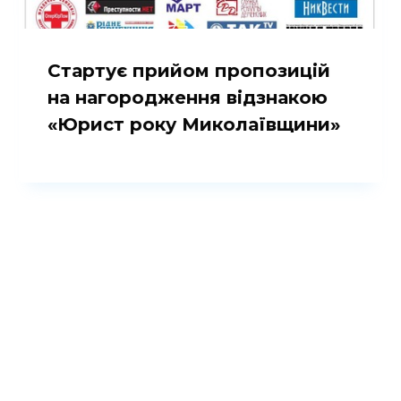
Стартує прийом пропозицій
на нагородження відзнакою
«Юрист року Миколаївщини»