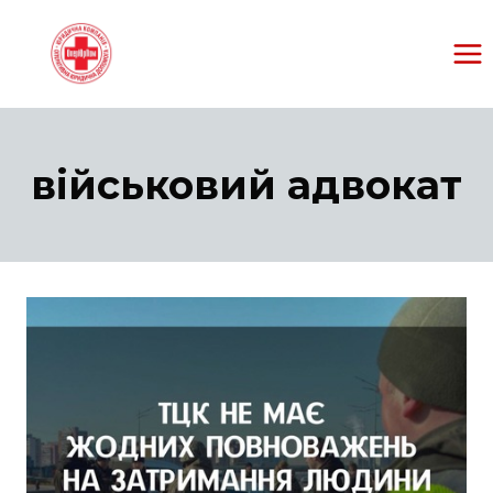
Перейти
к
содержанию
військовий адвокат