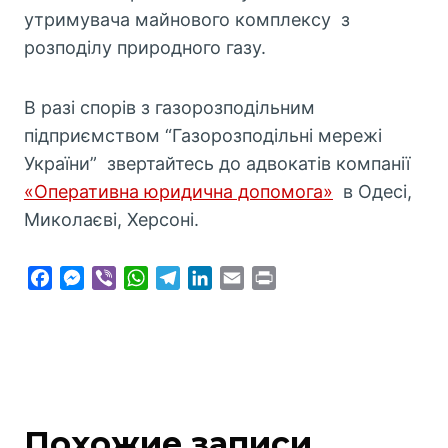
утримувача майнового комплексу з
розподілу природного газу.
В разі спорів з газорозподільним
підприємством “Газорозподільні мережі
України” звертайтесь до адвокатів компанії
«Оперативна юридична допомога»
в Одесі,
Миколаєві, Херсоні.
F
M
V
W
T
L
E
P
a
e
i
h
e
i
m
r
c
s
b
a
l
n
a
i
e
s
e
t
e
k
i
n
b
e
r
s
g
e
l
t
o
n
A
r
d
o
g
p
a
I
Похожие записи
k
e
p
m
n