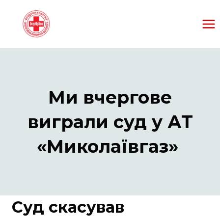
Перейти
к
содержанию
Ми вчергове
виграли суд у АТ
«Миколаївгаз»
Суд скасував